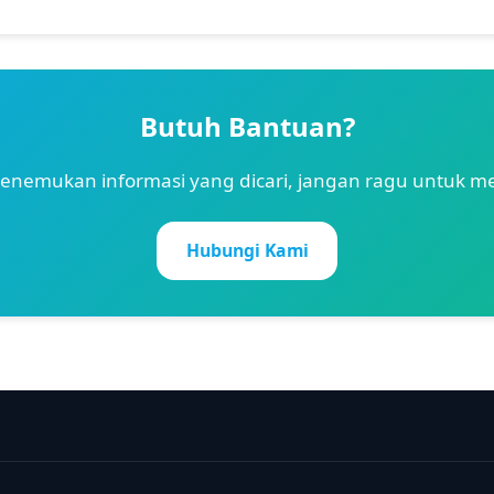
Butuh Bantuan?
 menemukan informasi yang dicari, jangan ragu untuk 
Hubungi Kami