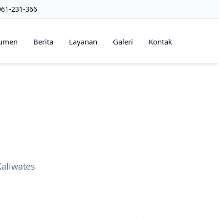
061-231-366
umen
Berita
Layanan
Galeri
Kontak
aliwates